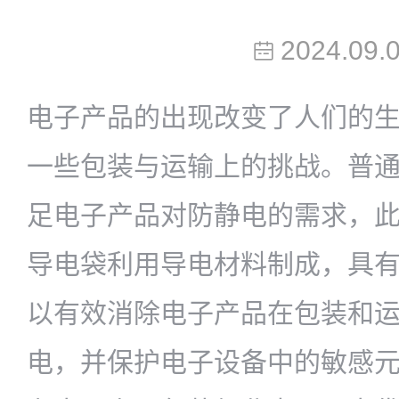
2024.09.
电子产品的出现改变了人们的
一些包装与运输上的挑战。普
足电子产品对防静电的需求，
导电袋利用导电材料制成，具
以有效消除电子产品在包装和
电，并保护电子设备中的敏感