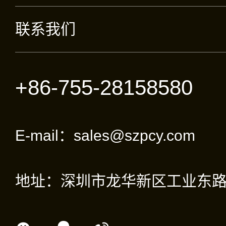
联系我们
+86-755-28158580
E-mail：sales@szpcy.com
地址：深圳市龙华新区工业东路