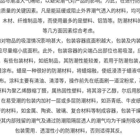
品与潮湿大气隔绝，以避免潮气对产品的影响。为此，在进行防
量的关键因素。凡是能延缓或阻止外界潮气透入的材料，均可
、木材、纤维制品等，而使用最多的是塑料、铝箔等。防潮材料
等几方面因素综合考虑。
物品的吸湿情况影响甚大，包装容器底面积越大，包装及内装
应尽量缩小底面积。此外，包装容器的尖端凸出部位也易吸湿，
些包装材料，如纸制品，其防潮性能较差，若用于防潮包装
布。蜡是一种很好的防潮材料，将蜡熔融，使纸浸渍于蜡液
。涂料主要有清油、清漆等，操作前先在纸面刷一道淀粉浆，
料为聚乙烯醇缩丁醛，属热固性塑料，将其溶于乙醇，尔后用胶
易受潮的包装内加衬一层或多层防潮材料，如沥青纸、牛皮纸
材料，如金属、陶瓷、玻璃、复合材料等制成容器，包装干燥
内部残留的潮气及通过防潮阻隔层透人的潮气均为干燥剂吸收
包装需用．透湿性小的防潮材料，否则适得其反。