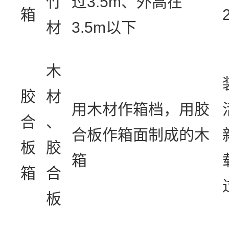
竹
过3.5m、外高在
箱
材
3.5m以下
木
胶
材
用木材作箱档，用胶
合
、
合板作箱面制成的木
板
胶
箱
箱
合
板