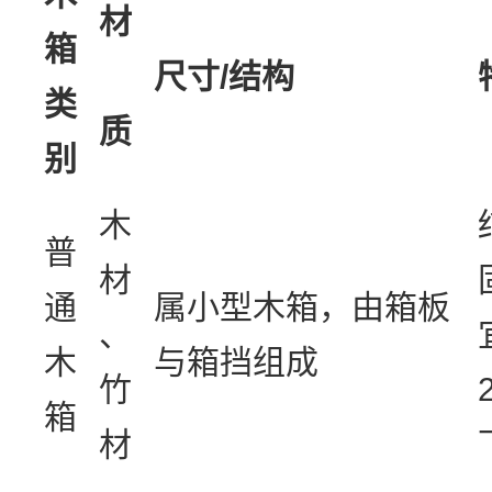
材
箱
尺寸/
结构
类
质
别
木
普
材
通
属小型木箱，由箱板
、
木
与箱挡组成
竹
箱
材