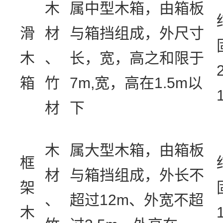
木
属中型木箱，由箱板
滑
材
与箱挡组成，外尺寸
木
、
长，宽，高之和限于
箱
竹
7m,宽，高在1.5m以
材
下
木
属大型木箱，由箱板
框
材
与箱挡组成，外长不
架
、
超过12m、外宽不超
木