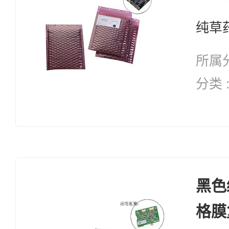
所属分
分类 
纯天然 修复系列 
复 自愈能力 增加体能 抗
衰老
黑色
格膜