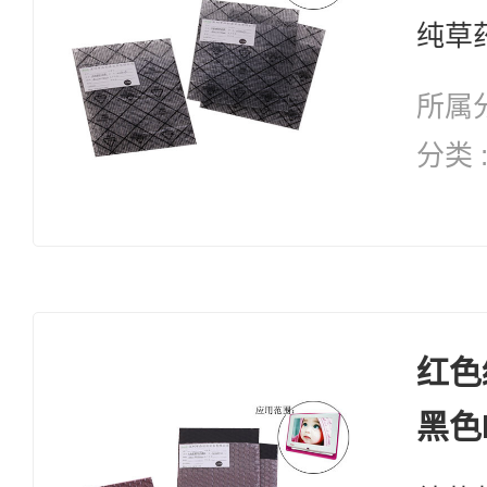
所属分
分类 
纯天然 修复系列 
复 自愈能力 增加体能 抗
衰老
红色
黑色