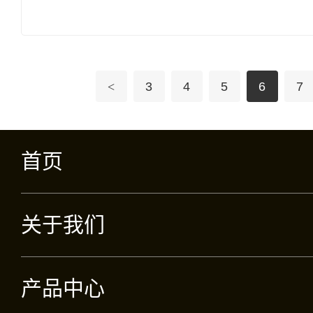
纯天然 修复系列 
复 自愈能力 增加体能 抗
衰老
<
3
4
5
6
7
首页
关于我们
产品中心