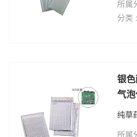
所属分
分类 
纯天然 修复系列 
复 自愈能力 增加体能 抗
衰老
银色
气泡
所属分