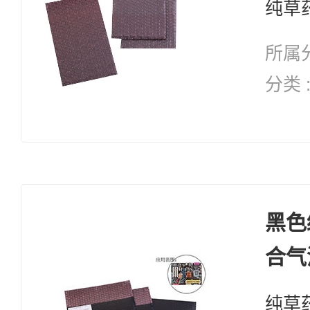
所属分
分类 
纯天然 修复系列 
复 自愈能力 增加体能 抗
衰老
黑色
合气