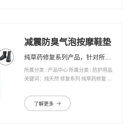
减震防臭气泡按摩鞋垫
纯草药修复系列产品，针对所有黏膜、表皮及真皮受损，均有快速疗效 药妆草本修复系列护肤品、化妆品，天然无添加。可有效改善皮肤问题及对化妆品过敏的现象
所属分类 : 产品中心 所属分类 : 防护用品
关键词：纯天然 修复系列 纯草药修复 自
愈能力 增加体能 抗衰老
了解更多