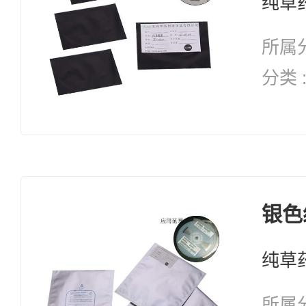
所属分
分类 
词：纯天然 
药修复 自愈能力 
抗衰
银色
所属分